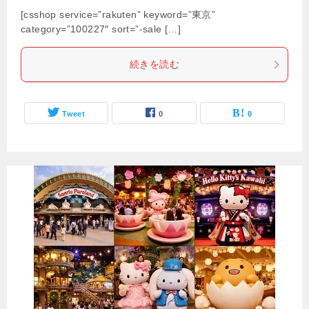
[csshop service=”rakuten” keyword=”東京”
category=”100227″ sort=”-sale […]
続きを読む
Tweet
0
0