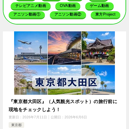
テレビアニメ動画
OVA動画
ゲーム動画
アニソン動画①
アニソン動画②
東方Project
『東京都大田区』（人気観光スポット）の旅行前に
現地をチェックしよう！
更新日：
2026年7月11日
公開日：
2026年6月6日
東京都