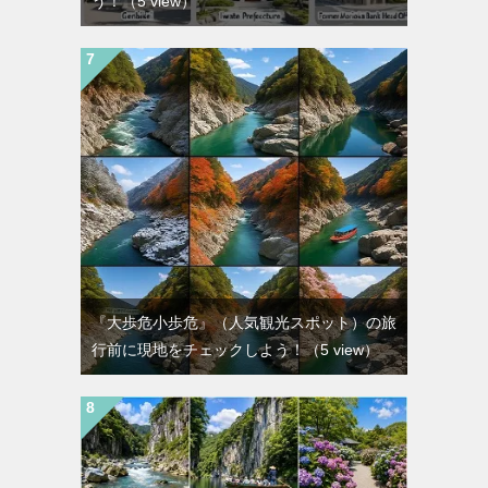
う！
（5 view）
『大歩危小歩危』（人気観光スポット）の旅
行前に現地をチェックしよう！
（5 view）