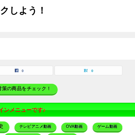
ックしよう！
0
0
対策の商品をチェック！
インメニューです♪
史
テレビアニメ動画
OVA動画
ゲーム動画