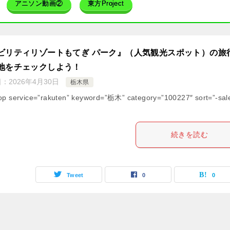
アニソン動画②
東方Project
ビリティリゾートもてぎ パーク』（人気観光スポット）の旅
地をチェックしよう！
日：
2026年4月30日
栃木県
op service=”rakuten” keyword=”栃木” category=”100227″ sort=”-sal
続きを読む
Tweet
0
0