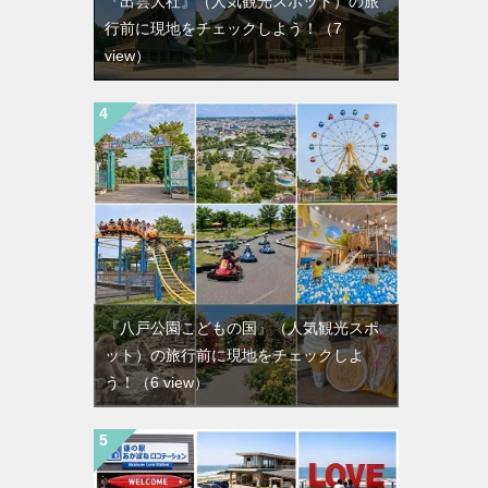
『出雲大社』（人気観光スポット）の旅
行前に現地をチェックしよう！
（7
view）
『八戸公園こどもの国』（人気観光スポ
ット）の旅行前に現地をチェックしよ
う！
（6 view）