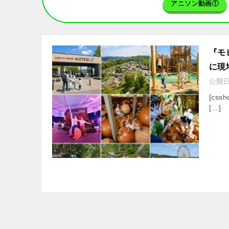
アニソン動画①
『モ
に現
公開
[cssh
[…]