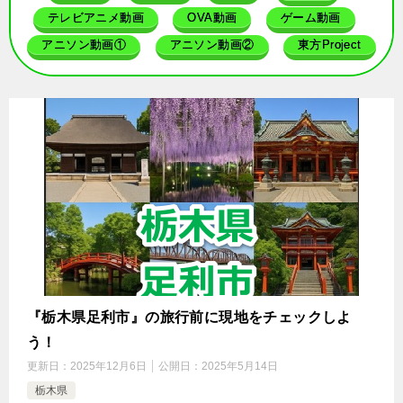
テレビアニメ動画
OVA動画
ゲーム動画
アニソン動画①
アニソン動画②
東方Project
『栃木県足利市』の旅行前に現地をチェックしよ
う！
更新日：
2025年12月6日
公開日：
2025年5月14日
栃木県