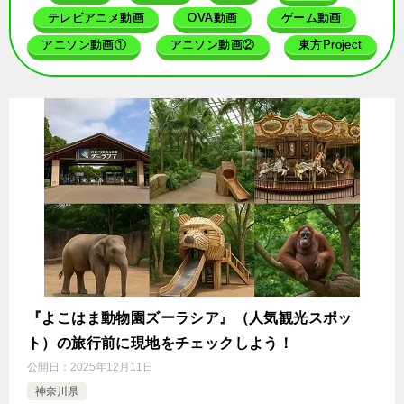
テレビアニメ動画
OVA動画
ゲーム動画
アニソン動画①
アニソン動画②
東方Project
『よこはま動物園ズーラシア』（人気観光スポッ
ト）の旅行前に現地をチェックしよう！
公開日：
2025年12月11日
神奈川県