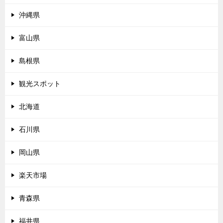
沖縄県
富山県
島根県
観光スポット
北海道
石川県
岡山県
楽天市場
青森県
福井県