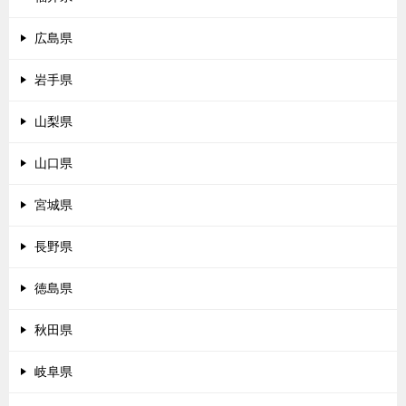
広島県
岩手県
山梨県
山口県
宮城県
長野県
徳島県
秋田県
岐阜県