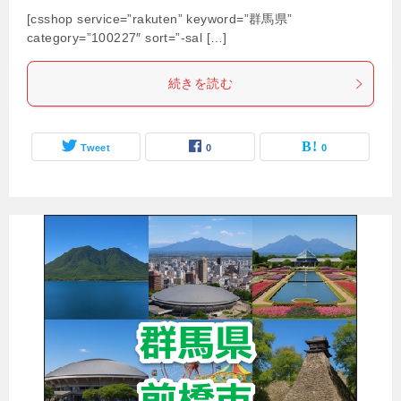
[csshop service=”rakuten” keyword=”群馬県”
category=”100227″ sort=”-sal […]
続きを読む
Tweet
0
0