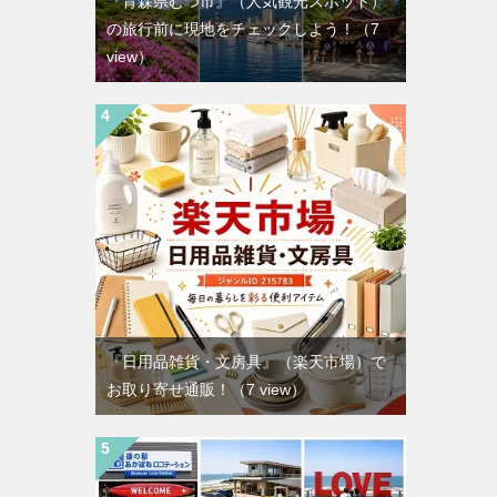
『青森県むつ市』（人気観光スポット）
の旅行前に現地をチェックしよう！
（7
view）
『日用品雑貨・文房具』（楽天市場）で
お取り寄せ通販！
（7 view）