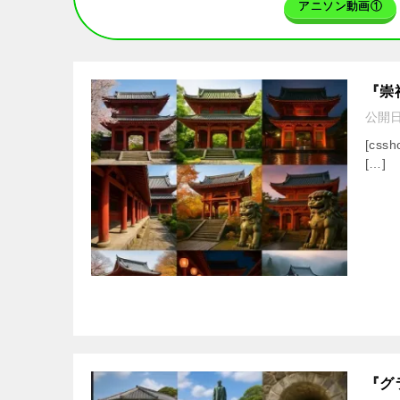
アニソン動画①
『崇
公開
[cssh
[…]
『グ