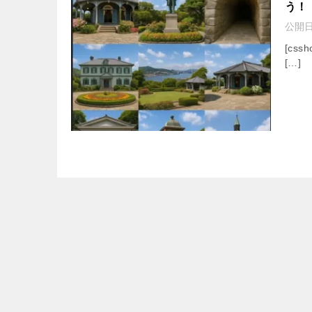
う！
公開
[cssh
[…]