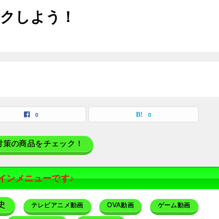
ックしよう！
0
0
対策の商品をチェック！
インメニューです♪
史
テレビアニメ動画
OVA動画
ゲーム動画