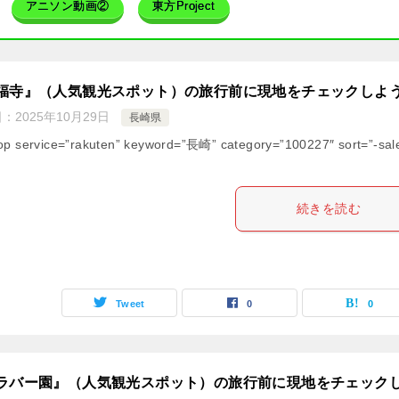
アニソン動画②
東方Project
福寺』（人気観光スポット）の旅行前に現地をチェックしよ
日：
2025年10月29日
長崎県
op service=”rakuten” keyword=”長崎” category=”100227″ sort=”-sal
続きを読む
Tweet
0
0
ラバー園』（人気観光スポット）の旅行前に現地をチェック