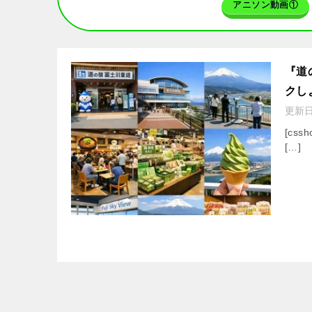
アニソン動画①
『道
クし
更新
[cssh
[…]