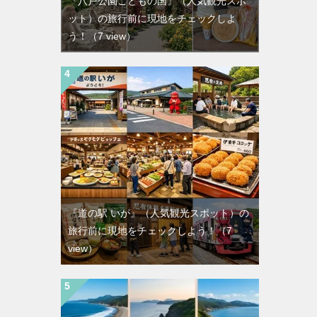
『八戸公園こどもの国』（人気観光スポ
ット）の旅行前に現地をチェックしよ
う！
（7 view）
『道の駅 いが』（人気観光スポット）の
旅行前に現地をチェックしよう！
（7
view）