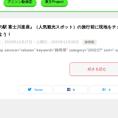
アニソン動画②
東方Project
の駅 富士川楽座』（人気観光スポット）の旅行前に現地をチ
よう！
日：
2025年12月27日
公開日：
2025年12月26日
静岡県
op service=”rakuten” keyword=”静岡県” category=”100227″ sort=”-s
続きを読む
Tweet
0
0