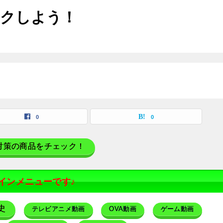
ックしよう！
0
0
対策の商品をチェック！
インメニューです♪
史
テレビアニメ動画
OVA動画
ゲーム動画