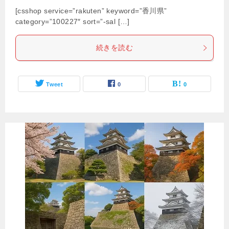
[csshop service=”rakuten” keyword=”香川県”
category=”100227″ sort=”-sal […]
続きを読む
Tweet
0
0