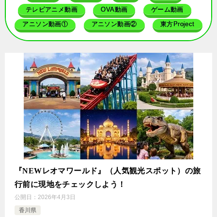
テレビアニメ動画
OVA動画
ゲーム動画
アニソン動画①
アニソン動画②
東方Project
『NEWレオマワールド』（人気観光スポット）の旅
行前に現地をチェックしよう！
公開日：
2026年4月3日
香川県