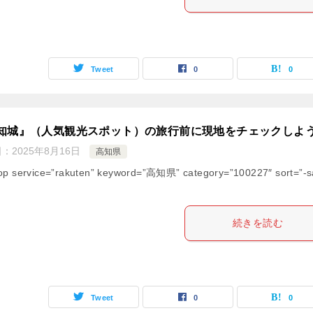
Tweet
0
0
知城』（人気観光スポット）の旅行前に現地をチェックしよ
日：
2025年8月16日
高知県
op service=”rakuten” keyword=”高知県” category=”100227″ sort=”-s
続きを読む
Tweet
0
0