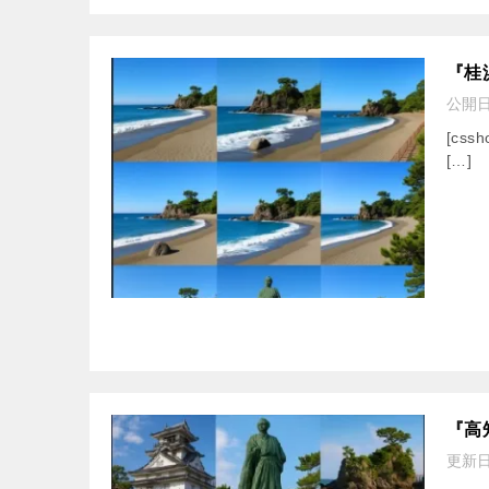
『桂
公開
[cssh
[…]
『高
更新