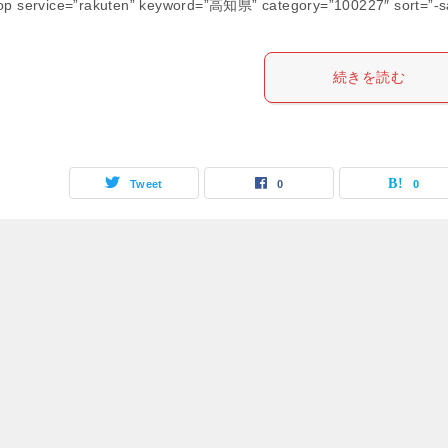
op service=”rakuten” keyword=”高知県” category=”100227″ sort=”-s
続きを読む
Tweet
0
0