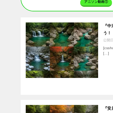
アニソン動画①
『中
う！
公開
[cssh
[…]
『安