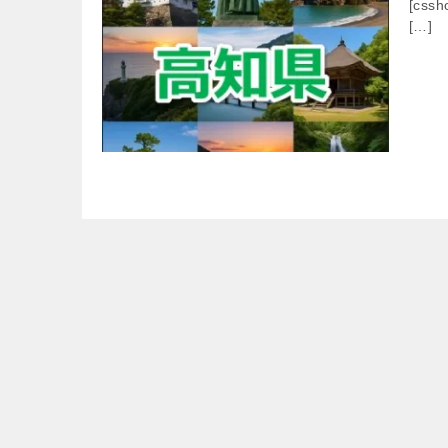
[cssh
[…]