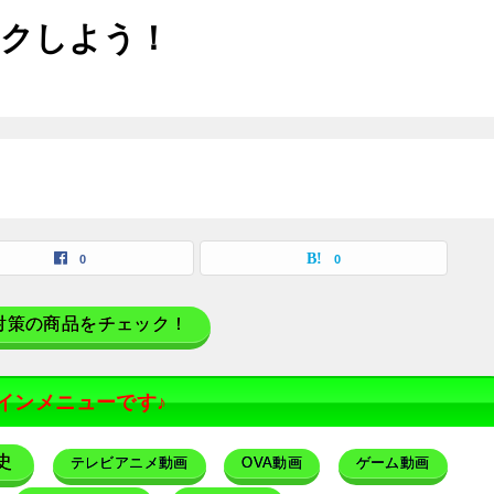
ックしよう！
0
0
対策の商品をチェック！
インメニューです♪
史
テレビアニメ動画
OVA動画
ゲーム動画