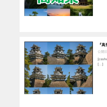
『高
公開
[cssh
[…]