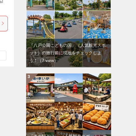
al
『八戸公園こどもの国』（人気観光スポ
ット）の旅行前に現地をチェックしよ
う！
（7 view）