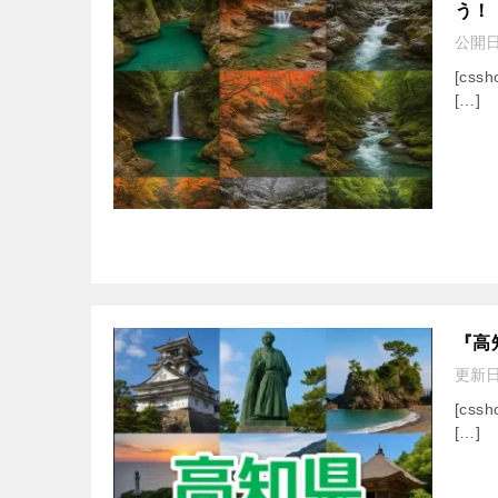
う！
公開
[cssh
[…]
『高
更新
[cssh
[…]